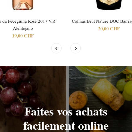
 da Peceguina Rosé 2017 V.R.
Colinas Brut Nature DOC Bairr
Alentejano
20,00 CHF
19,00 CHF
Faites vos achats
facilement online